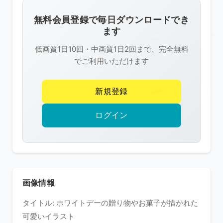
画
像
無料会員登録で毎日ダウンロードでき
は
ます
R-
低画質1日10回・中画質1日2回まで、完全無料
FREE
でご利用いただけます
の
著
新規登録
作
権
ログイン
で
保
護
さ
れ
画像情報
て
タイトル: ホワイトデーの贈り物やお菓子が描かれた
い
可愛いイラスト
ま