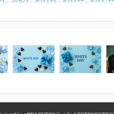
,
,
,
,
ート
プレゼント
ホワイトデイ
ホワイトデー
ホワイト・デ
い
ま
す
イバシーポリシー
無料会員利用規約
プレミアム会員利用規約
特定商取引