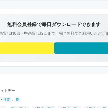
こ
の
画
像
無料会員登録で毎日ダウンロードできます
は
画質1日10回・中画質1日2回まで、完全無料でご利用いただけ
R-
FREE
の
著
作
権
で
保
護
ワイトデー
さ
,
・行事
春
れ
て