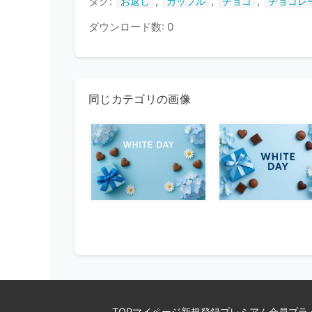
タグ:
,
,
,
お返し
カップル
チョコ
チョコレ
ダウンロード数: 0
同じカテゴリの画像
TOP
マイページ
新規登録
プレミアム会員
プラ