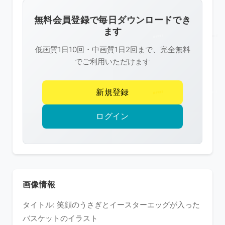
画
像
無料会員登録で毎日ダウンロードでき
は
ます
R-
低画質1日10回・中画質1日2回まで、完全無料
FREE
でご利用いただけます
の
著
新規登録
作
権
ログイン
で
保
護
さ
れ
画像情報
て
タイトル: 笑顔のうさぎとイースターエッグが入った
い
バスケットのイラスト
ま