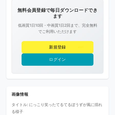
画
像
無料会員登録で毎日ダウンロードでき
は
ます
R-
低画質1日10回・中画質1日2回まで、完全無料
FREE
でご利用いただけます
の
著
新規登録
作
権
ログイン
で
保
護
さ
れ
画像情報
て
タイトル: にっこり笑ったてるてるぼうずが風に揺れ
い
る様子
ま