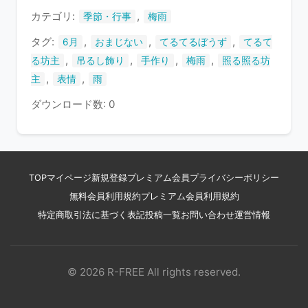
す
カテゴリ:
,
季節・行事
梅雨
タグ:
,
,
,
6月
おまじない
てるてるぼうず
てるて
,
,
,
,
る坊主
吊るし飾り
手作り
梅雨
照る照る坊
,
,
主
表情
雨
ダウンロード数: 0
TOP
マイページ
新規登録
プレミアム会員
プライバシーポリシー
無料会員利用規約
プレミアム会員利用規約
特定商取引法に基づく表記
投稿一覧
お問い合わせ
運営情報
© 2026 R-FREE All rights reserved.