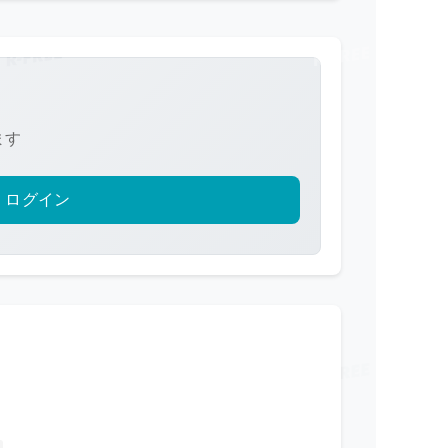
ます
ログイン