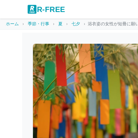
R-FREE
ホーム
季節・行事
夏
七夕
浴衣姿の女性が短冊に願