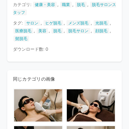
ま
カテゴリ:
,
,
,
健康・美容
職業
脱毛
脱毛サロンス
す
タッフ
タグ:
,
,
,
,
サロン
ヒゲ脱毛
メンズ脱毛
光脱毛
,
,
,
,
,
医療脱毛
美容
脱毛
脱毛サロン
顔脱毛
髭脱毛
ダウンロード数: 0
同じカテゴリの画像