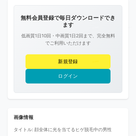
画
像
無料会員登録で毎日ダウンロードでき
は
ます
R-
低画質1日10回・中画質1日2回まで、完全無料
FREE
でご利用いただけます
の
著
新規登録
作
権
ログイン
で
保
護
さ
れ
画像情報
て
タイトル: 顔全体に光を当てるヒゲ脱毛中の男性
い