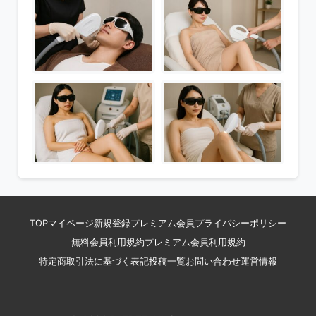
TOP
マイページ
新規登録
プレミアム会員
プライバシーポリシー
無料会員利用規約
プレミアム会員利用規約
特定商取引法に基づく表記
投稿一覧
お問い合わせ
運営情報