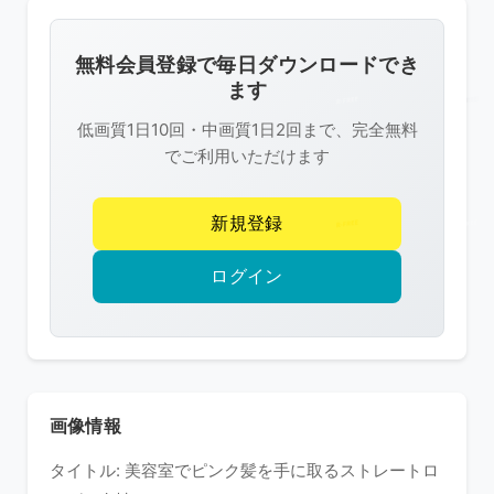
画
像
無料会員登録で毎日ダウンロードでき
は
ます
R-
低画質1日10回・中画質1日2回まで、完全無料
FREE
でご利用いただけます
の
著
新規登録
作
権
ログイン
で
保
護
さ
れ
画像情報
て
タイトル: 美容室でピンク髪を手に取るストレートロ
い