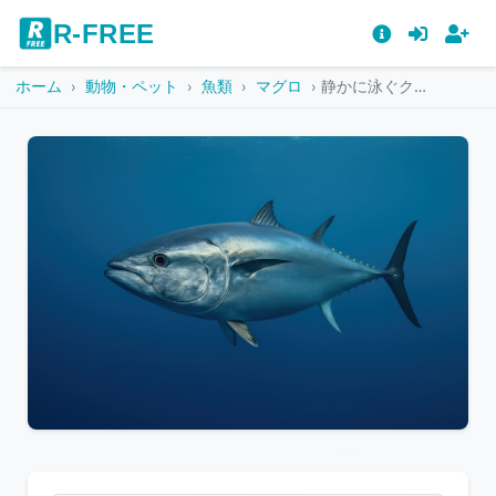
R-FREE
ホーム
動物・ペット
魚類
マグロ
静かに泳ぐクロマグロの姿
こ
の