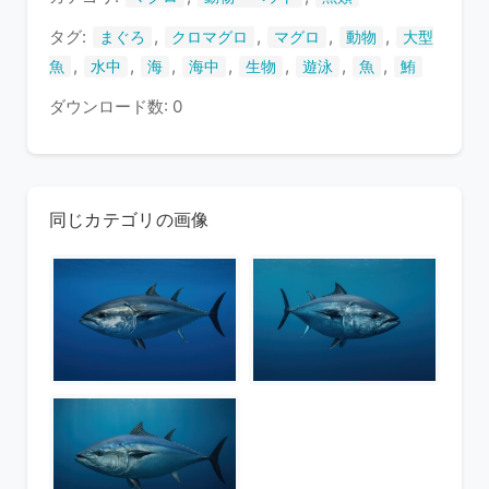
す
タグ:
,
,
,
,
まぐろ
クロマグロ
マグロ
動物
大型
,
,
,
,
,
,
,
魚
水中
海
海中
生物
遊泳
魚
鮪
ダウンロード数: 0
同じカテゴリの画像