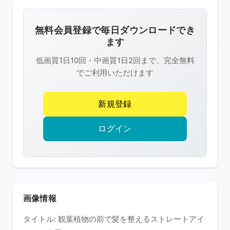
画
像
無料会員登録で毎日ダウンロードでき
は
ます
R-
低画質1日10回・中画質1日2回まで、完全無料
FREE
でご利用いただけます
の
著
新規登録
作
権
ログイン
で
保
護
さ
れ
画像情報
て
タイトル: 観葉植物の前で髪を整えるストレートアイ
い