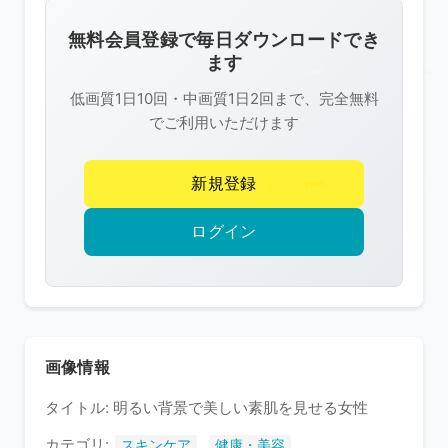
画
像
無料会員登録で毎日ダウンロードでき
は
ます
R-
低画質1日10回・中画質1日2回まで、完全無料
FREE
でご利用いただけます
の
著
新規登録
作
権
ログイン
で
保
護
さ
れ
画像情報
て
タイトル: 明るい背景で美しい素肌を見せる女性
い
ま
カテゴリ:
,
スキンケア
健康・美容