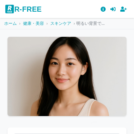
R-FREE
ホーム
健康・美容
スキンケア
明るい背景で美しい素肌を見せる女性
こ
の