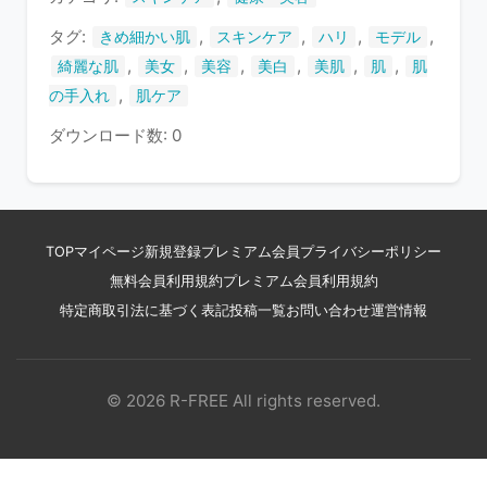
す
タグ:
,
,
,
,
きめ細かい肌
スキンケア
ハリ
モデル
,
,
,
,
,
,
綺麗な肌
美女
美容
美白
美肌
肌
肌
,
の手入れ
肌ケア
ダウンロード数: 0
TOP
マイページ
新規登録
プレミアム会員
プライバシーポリシー
無料会員利用規約
プレミアム会員利用規約
特定商取引法に基づく表記
投稿一覧
お問い合わせ
運営情報
© 2026 R-FREE All rights reserved.