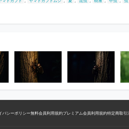
,
,
,
,
,
,
ヤマトカブト
ヤマトカブトムシ
夏
昆虫
樹液
甲虫
虫
い
ま
す
イバシーポリシー
無料会員利用規約
プレミアム会員利用規約
特定商取引