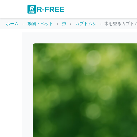
R-FREE
ホーム
動物・ペット
虫
カブトムシ
木を登るカブト