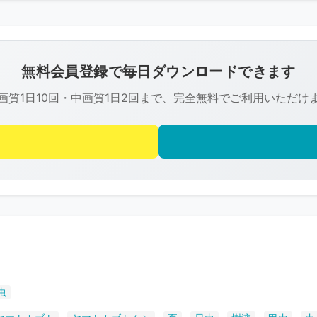
こ
の
画
像
無料会員登録で毎日ダウンロードできます
は
画質1日10回・中画質1日2回まで、完全無料でご利用いただけ
R-
FREE
の
著
作
権
で
保
護
さ
虫
れ
て