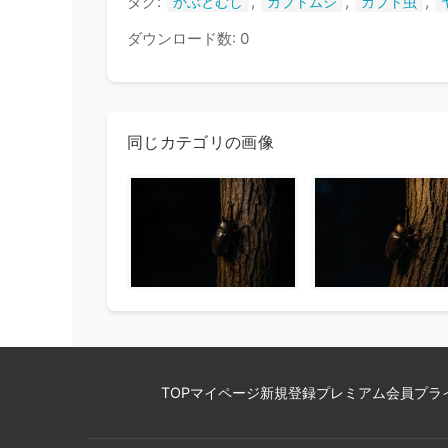
タグ:
,
,
,
かぶとむし
カブトムシ
カブト虫
ダウンロード数: 0
同じカテゴリの画像
TOP
マイページ
新規登録
プレミアム会員
プラ