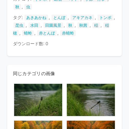
す
,
秋
虫
タグ:
,
,
,
,
あきあかね
とんぼ
アキアカネ
トンボ
,
,
,
,
,
,
昆虫
水田
田園風景
秋
秋茜
稲
稲
,
,
,
穂
蜻蛉
赤とんぼ
赤蜻蛉
ダウンロード数: 0
同じカテゴリの画像