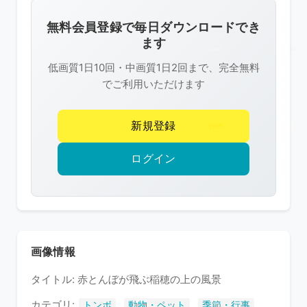
画
像
無料会員登録で毎日ダウンロードでき
は
ます
R-
低画質1日10回・中画質1日2回まで、完全無料
FREE
でご利用いただけます
の
著
新規登録
作
権
ログイン
で
保
護
さ
れ
画像情報
て
タイトル: 赤とんぼが飛ぶ稲穂の上の風景
い
ま
カテゴリ:
,
,
,
トンボ
動物・ペット
季節・行事