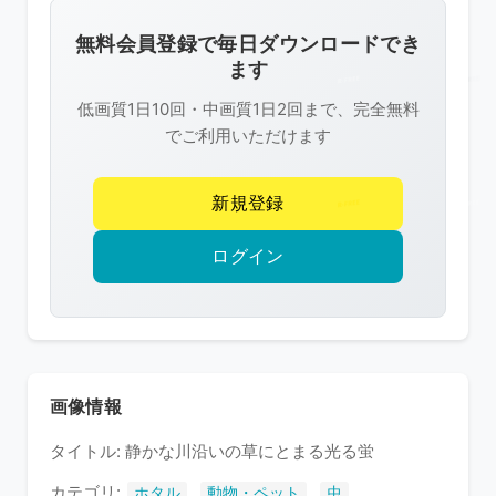
画
像
無料会員登録で毎日ダウンロードでき
は
ます
R-
低画質1日10回・中画質1日2回まで、完全無料
FREE
でご利用いただけます
の
著
新規登録
作
権
ログイン
で
保
護
さ
れ
画像情報
て
タイトル: 静かな川沿いの草にとまる光る蛍
い
ま
カテゴリ:
,
,
ホタル
動物・ペット
虫