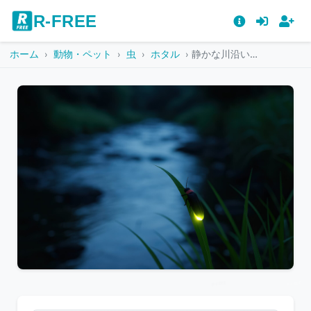
R-FREE
ホーム
動物・ペット
虫
ホタル
静かな川沿いの草にとまる光る蛍
こ
の