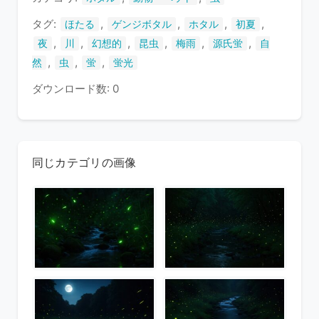
す
タグ:
,
,
,
,
ほたる
ゲンジボタル
ホタル
初夏
,
,
,
,
,
,
夜
川
幻想的
昆虫
梅雨
源氏蛍
自
,
,
,
然
虫
蛍
蛍光
ダウンロード数: 0
同じカテゴリの画像