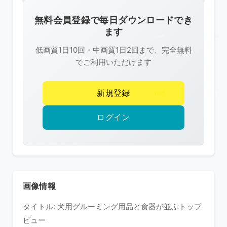
画
像
無料会員登録で毎日ダウンロードでき
は
ます
R-
低画質1日10回・中画質1日2回まで、完全無料
FREE
でご利用いただけます
の
著
新規登録
作
権
ログイン
で
保
護
さ
れ
画像情報
て
タイトル: 犬用グルーミング用品と食器が並ぶトップ
い
ビュー
ま