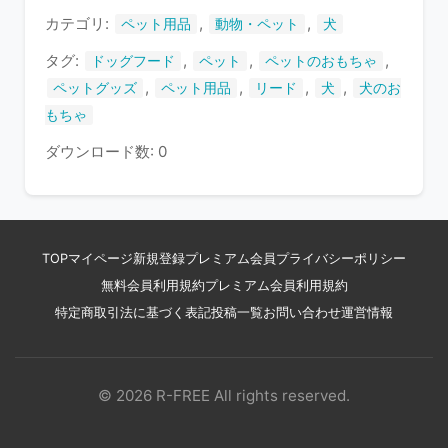
す
カテゴリ:
,
,
ペット用品
動物・ペット
犬
タグ:
,
,
,
ドッグフード
ペット
ペットのおもちゃ
,
,
,
,
ペットグッズ
ペット用品
リード
犬
犬のお
もちゃ
ダウンロード数: 0
TOP
マイページ
新規登録
プレミアム会員
プライバシーポリシー
無料会員利用規約
プレミアム会員利用規約
特定商取引法に基づく表記
投稿一覧
お問い合わせ
運営情報
© 2026 R-FREE All rights reserved.