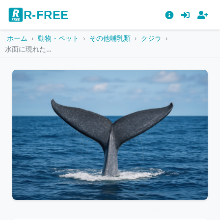
R-FREE
ホーム
動物・ペット
その他哺乳類
クジラ
水面に現れたクジラの尾びれ
こ
の