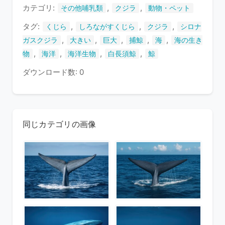
ま
カテゴリ:
,
,
その他哺乳類
クジラ
動物・ペット
す
タグ:
,
,
,
くじら
しろながすくじら
クジラ
シロナ
,
,
,
,
,
ガスクジラ
大きい
巨大
捕鯨
海
海の生き
,
,
,
,
物
海洋
海洋生物
白長須鯨
鯨
ダウンロード数: 0
同じカテゴリの画像