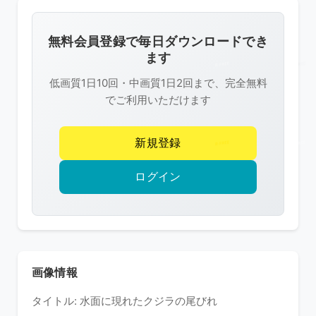
画
像
無料会員登録で毎日ダウンロードでき
は
ます
R-
低画質1日10回・中画質1日2回まで、完全無料
FREE
でご利用いただけます
の
著
新規登録
作
権
ログイン
で
保
護
さ
れ
画像情報
て
タイトル: 水面に現れたクジラの尾びれ
い