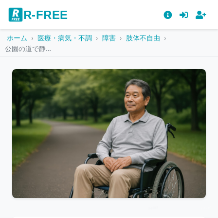
R-FREE
ホーム
医療・病気・不調
障害
肢体不自由
公園の道で静かに座る車椅子の高齢男性
こ
の