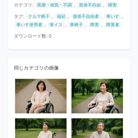
ま
カテゴリ:
,
,
医療・病気・不調
肢体不自由
障害
す
タグ:
,
,
,
,
クルマ椅子
福祉
肢体不自由者
車いす
,
,
,
,
車いす使用者
車イス
車椅子
障害
障害者
ダウンロード数: 0
同じカテゴリの画像