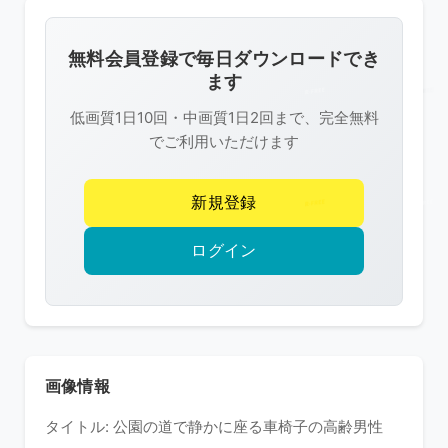
画
像
無料会員登録で毎日ダウンロードでき
は
ます
R-
低画質1日10回・中画質1日2回まで、完全無料
FREE
でご利用いただけます
の
著
新規登録
作
権
ログイン
で
保
護
さ
れ
画像情報
て
タイトル: 公園の道で静かに座る車椅子の高齢男性
い