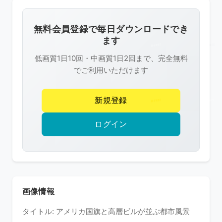
画
像
無料会員登録で毎日ダウンロードでき
は
ます
R-
低画質1日10回・中画質1日2回まで、完全無料
FREE
でご利用いただけます
の
著
新規登録
作
権
ログイン
で
保
護
さ
れ
画像情報
て
タイトル: アメリカ国旗と高層ビルが並ぶ都市風景
い