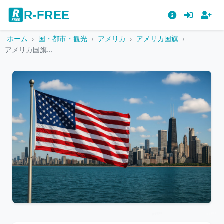
R-FREE
ホーム
国・都市・観光
アメリカ
アメリカ国旗
アメリカ国旗と高層ビルが並ぶ都市風景
こ
の