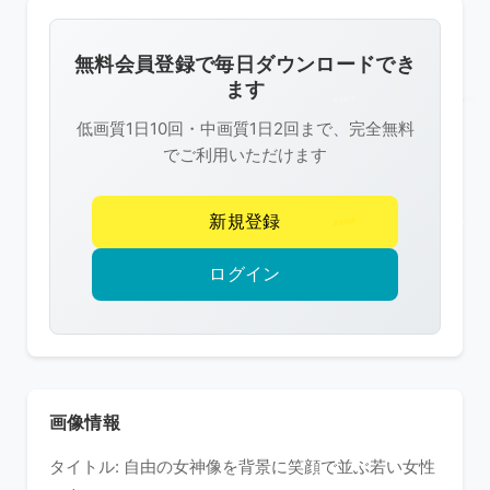
画
像
無料会員登録で毎日ダウンロードでき
は
ます
R-
低画質1日10回・中画質1日2回まで、完全無料
FREE
でご利用いただけます
の
著
新規登録
作
権
ログイン
で
保
護
さ
れ
画像情報
て
タイトル: 自由の女神像を背景に笑顔で並ぶ若い女性
い