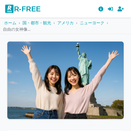
R-FREE
ホーム
国・都市・観光
アメリカ
ニューヨーク
自由の女神像を背景に笑顔で並ぶ若い女性二人
こ
の