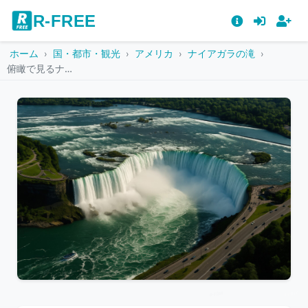
R-FREE
ホーム
国・都市・観光
アメリカ
ナイアガラの滝
俯瞰で見るナイアガラの滝と広がる河川
こ
の