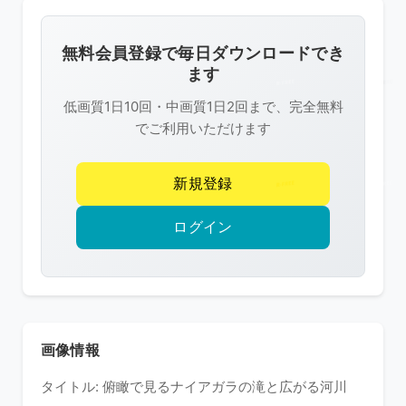
画
像
無料会員登録で毎日ダウンロードでき
は
ます
R-
低画質1日10回・中画質1日2回まで、完全無料
FREE
でご利用いただけます
の
著
新規登録
作
権
ログイン
で
保
護
さ
れ
画像情報
て
タイトル: 俯瞰で見るナイアガラの滝と広がる河川
い