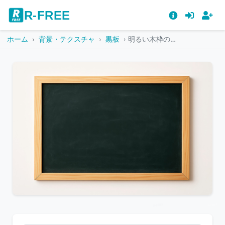
R-FREE
ホーム
背景・テクスチャ
黒板
明るい木枠の緑色の黒板
こ
の