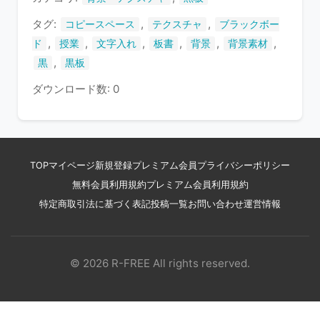
す
タグ:
,
,
コピースペース
テクスチャ
ブラックボー
,
,
,
,
,
,
ド
授業
文字入れ
板書
背景
背景素材
,
黒
黒板
ダウンロード数: 0
TOP
マイページ
新規登録
プレミアム会員
プライバシーポリシー
無料会員利用規約
プレミアム会員利用規約
特定商取引法に基づく表記
投稿一覧
お問い合わせ
運営情報
© 2026 R-FREE All rights reserved.