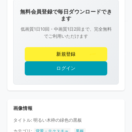
画
像
無料会員登録で毎日ダウンロードでき
は
ます
R-
低画質1日10回・中画質1日2回まで、完全無料
FREE
でご利用いただけます
の
著
新規登録
作
権
ログイン
で
保
護
さ
れ
画像情報
て
タイトル: 明るい木枠の緑色の黒板
い
ま
カテゴリ:
,
背景・テクスチャ
黒板