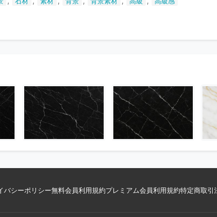
,
,
,
,
,
,
景
石材
素材
背景
背景素材
高級
高級感
い
ま
す
イバシーポリシー
無料会員利用規約
プレミアム会員利用規約
特定商取引