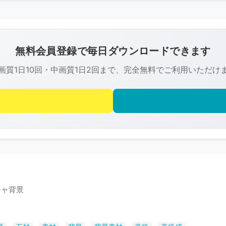
こ
の
画
像
無料会員登録で毎日ダウンロードできます
は
画質1日10回・中画質1日2回まで、完全無料でご利用いただけ
R-
FREE
の
著
作
権
で
保
護
チャ背景
さ
れ
て