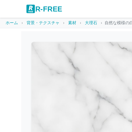
R-FREE
ホーム
背景・テクスチャ
素材
大理石
自然な模様の