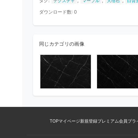
タグ:
,
,
,
テクスチャ
マーブル
大理石
白背
ダウンロード数: 0
同じカテゴリの画像
TOP
マイページ
新規登録
プレミアム会員
プラ