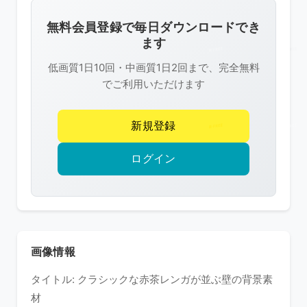
画
像
無料会員登録で毎日ダウンロードでき
は
ます
R-
低画質1日10回・中画質1日2回まで、完全無料
FREE
でご利用いただけます
の
著
新規登録
作
権
ログイン
で
保
護
さ
れ
画像情報
て
タイトル: クラシックな赤茶レンガが並ぶ壁の背景素
い
材
ま