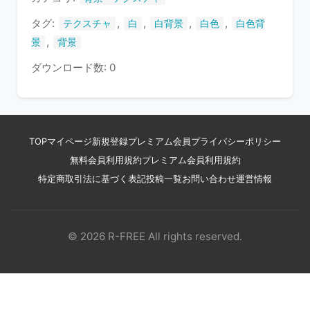
す
タグ:
,
,
,
,
テクスチャ
白
白背景
白色
白色背
,
景
背景
ダウンロード数: 0
TOP
マイページ
新規登録
プレミアム会員
プライバシーポリシー
無料会員利用規約
プレミアム会員利用規約
特定商取引法に基づく表記
投稿一覧
お問い合わせ
運営情報
© 2026 R-FREE All rights reserved.