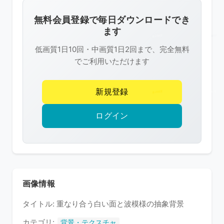
画
像
無料会員登録で毎日ダウンロードでき
は
ます
R-
低画質1日10回・中画質1日2回まで、完全無料
FREE
でご利用いただけます
の
著
新規登録
作
権
ログイン
で
保
護
さ
れ
画像情報
て
タイトル: 重なり合う白い面と波模様の抽象背景
い
ま
カテゴリ:
背景・テクスチャ