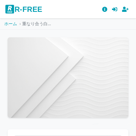
R-FREE
ホーム
重なり合う白い面と波模様の抽象背景
こ
の