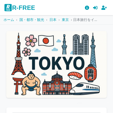
R-FREE
ホーム
国・都市・観光
日本
東京
日本旅行をイメージした東京のイラスト素材
こ
の