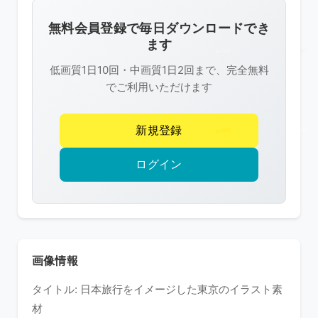
画
像
無料会員登録で毎日ダウンロードでき
は
ます
R-
低画質1日10回・中画質1日2回まで、完全無料
FREE
でご利用いただけます
の
著
新規登録
作
権
ログイン
で
保
護
さ
れ
画像情報
て
タイトル: 日本旅行をイメージした東京のイラスト素
い
材
ま