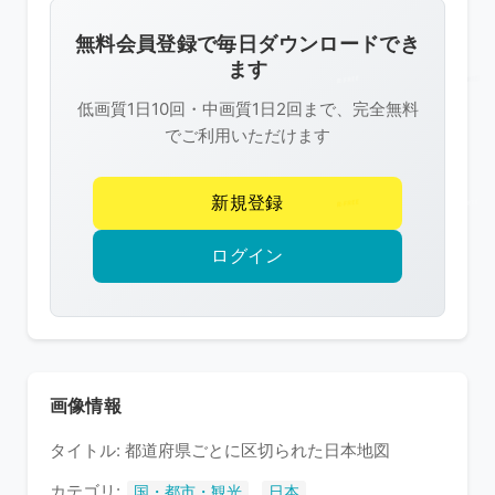
画
像
無料会員登録で毎日ダウンロードでき
は
ます
R-
低画質1日10回・中画質1日2回まで、完全無料
FREE
でご利用いただけます
の
著
新規登録
作
権
ログイン
で
保
護
さ
れ
画像情報
て
タイトル: 都道府県ごとに区切られた日本地図
い
ま
カテゴリ:
,
国・都市・観光
日本