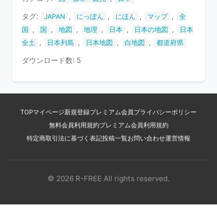
す
タグ:
,
,
,
,
JAPAN
にっぽん
にほん
マップ
全
,
,
,
,
,
,
国
国
地図
地理
日本
日本の地図
日本
,
,
,
,
全土
日本列島
日本地図
白地図
都道府県
ダウンロード数: 5
TOP
マイページ
新規登録
プレミアム会員
プライバシーポリシー
無料会員利用規約
プレミアム会員利用規約
特定商取引法に基づく表記
投稿一覧
お問い合わせ
運営情報
© 2026 R-FREE All rights reserved.