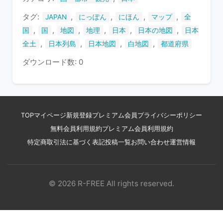
す
タグ:
,
,
,
,
JAPAN
にっぽん
にほん
マップ
全
,
,
,
,
,
,
国
国
地図
地理
日本
日本の地図
日本
,
,
,
,
全土
日本列島
日本地図
白地図
都道府県
ダウンロード数: 0
TOP
マイページ
新規登録
プレミアム会員
プライバシーポリシー
無料会員利用規約
プレミアム会員利用規約
特定商取引法に基づく表記
投稿一覧
お問い合わせ
運営情報
© 2026 R-FREE All rights reserved.