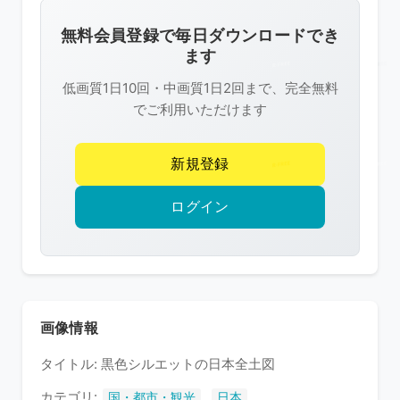
画
像
無料会員登録で毎日ダウンロードでき
は
ます
R-
低画質1日10回・中画質1日2回まで、完全無料
FREE
でご利用いただけます
の
著
新規登録
作
権
ログイン
で
保
護
さ
れ
画像情報
て
タイトル: 黒色シルエットの日本全土図
い
ま
カテゴリ:
,
国・都市・観光
日本