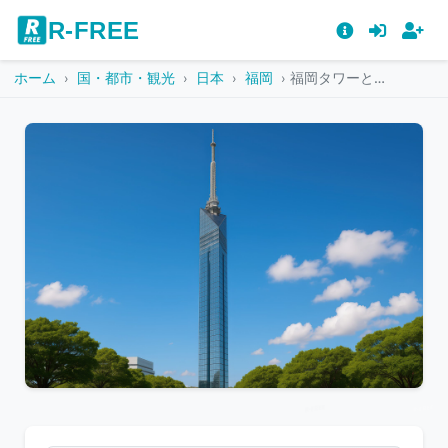
R-FREE
ホーム
国・都市・観光
日本
福岡
福岡タワーと青空に映えるガラス張りの高層建築
こ
の