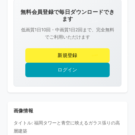
画
像
無料会員登録で毎日ダウンロードでき
は
ます
R-
低画質1日10回・中画質1日2回まで、完全無料
FREE
でご利用いただけます
の
著
新規登録
作
権
ログイン
で
保
護
さ
れ
画像情報
て
タイトル: 福岡タワーと青空に映えるガラス張りの高
い
層建築
ま