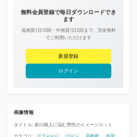
画
像
無料会員登録で毎日ダウンロードでき
は
ます
R-
低画質1日10回・中画質1日2回まで、完全無料
FREE
でご利用いただけます
の
著
新規登録
作
権
ログイン
で
保
護
さ
れ
画像情報
て
タイトル: 家の購入に悩む男性のイメージカット
い
ま
カテゴリ:
,
,
,
,
リフォーム
ローン
不動産
住宅