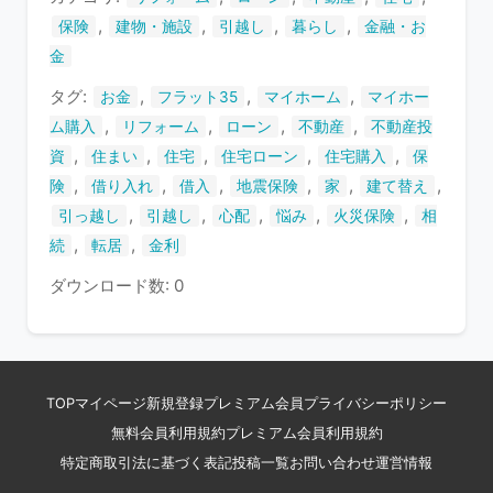
す
,
,
,
,
保険
建物・施設
引越し
暮らし
金融・お
金
タグ:
,
,
,
お金
フラット35
マイホーム
マイホー
,
,
,
,
ム購入
リフォーム
ローン
不動産
不動産投
,
,
,
,
,
資
住まい
住宅
住宅ローン
住宅購入
保
,
,
,
,
,
,
険
借り入れ
借入
地震保険
家
建て替え
,
,
,
,
,
引っ越し
引越し
心配
悩み
火災保険
相
,
,
続
転居
金利
ダウンロード数: 0
TOP
マイページ
新規登録
プレミアム会員
プライバシーポリシー
無料会員利用規約
プレミアム会員利用規約
特定商取引法に基づく表記
投稿一覧
お問い合わせ
運営情報