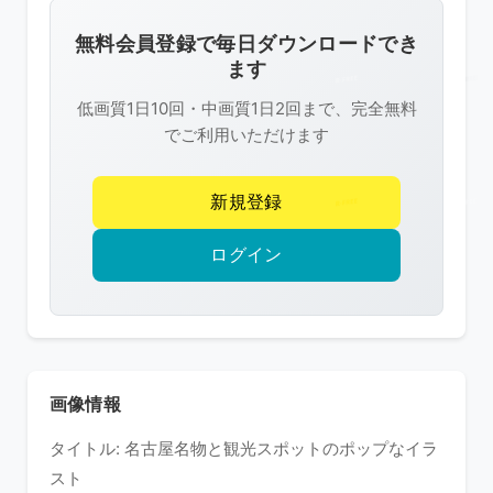
画
像
無料会員登録で毎日ダウンロードでき
は
ます
R-
低画質1日10回・中画質1日2回まで、完全無料
FREE
でご利用いただけます
の
著
新規登録
作
権
ログイン
で
保
護
さ
れ
画像情報
て
タイトル: 名古屋名物と観光スポットのポップなイラ
い
スト
ま