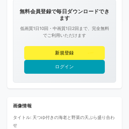
画
像
無料会員登録で毎日ダウンロードでき
は
ます
R-
低画質1日10回・中画質1日2回まで、完全無料
FREE
でご利用いただけます
の
著
新規登録
作
権
ログイン
で
保
護
さ
れ
画像情報
て
タイトル: 天つゆ付きの海老と野菜の天ぷら盛り合わ
い
せ
ま