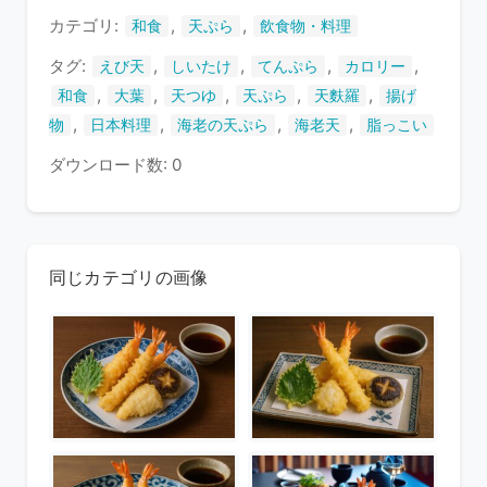
す
カテゴリ:
,
,
和食
天ぷら
飲食物・料理
タグ:
,
,
,
,
えび天
しいたけ
てんぷら
カロリー
,
,
,
,
,
和食
大葉
天つゆ
天ぷら
天麩羅
揚げ
,
,
,
,
物
日本料理
海老の天ぷら
海老天
脂っこい
ダウンロード数: 0
同じカテゴリの画像