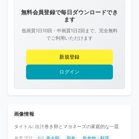
画
像
無料会員登録で毎日ダウンロードでき
は
ます
R-
低画質1日10回・中画質1日2回まで、完全無料
FREE
でご利用いただけます
の
著
新規登録
作
権
ログイン
で
保
護
さ
れ
画像情報
て
タイトル: 出汁巻き卵とマヨネーズの家庭的な一皿
い
ま
カテゴリ:
,
,
だし巻き卵
和食
飲食物・料理