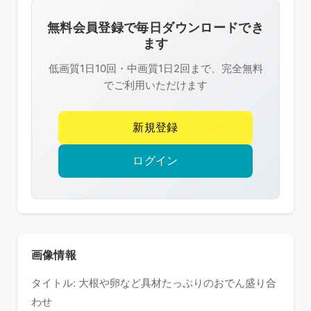
画
像
無料会員登録で毎日ダウンロードでき
は
ます
R-
低画質1日10回・中画質1日2回まで、完全無料
FREE
でご利用いただけます
の
著
新規登録
作
権
ログイン
で
保
護
さ
れ
画像情報
て
タイトル: 大根や卵など具材たっぷりのおでん盛り合
い
わせ
ま