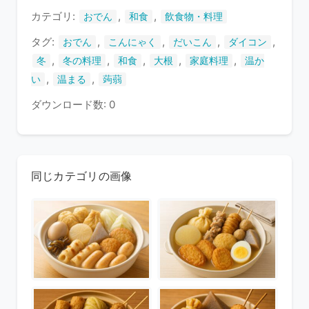
す
カテゴリ:
,
,
おでん
和食
飲食物・料理
タグ:
,
,
,
,
おでん
こんにゃく
だいこん
ダイコン
,
,
,
,
,
冬
冬の料理
和食
大根
家庭料理
温か
,
,
い
温まる
蒟蒻
ダウンロード数: 0
同じカテゴリの画像