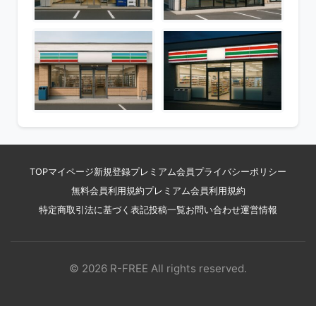
TOP
マイページ
新規登録
プレミアム会員
プライバシーポリシー
無料会員利用規約
プレミアム会員利用規約
特定商取引法に基づく表記
投稿一覧
お問い合わせ
運営情報
© 2026 R-FREE All rights reserved.