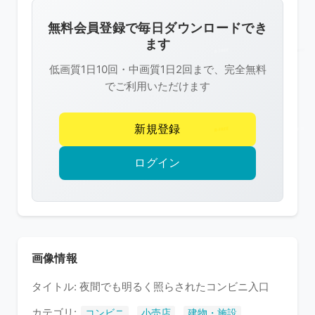
画
像
無料会員登録で毎日ダウンロードでき
は
ます
R-
低画質1日10回・中画質1日2回まで、完全無料
FREE
でご利用いただけます
の
著
新規登録
作
権
ログイン
で
保
護
さ
れ
画像情報
て
タイトル: 夜間でも明るく照らされたコンビニ入口
い
ま
カテゴリ:
,
,
コンビニ
小売店
建物・施設