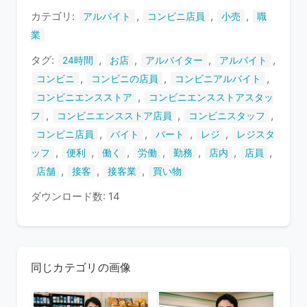
す
カテゴリ:
,
,
,
アルバイト
コンビニ店員
小売
職
業
タグ:
,
,
,
,
24時間
お店
アルバイター
アルバイト
,
,
,
コンビニ
コンビニの店員
コンビニアルバイト
,
コンビニエンスストア
コンビニエンスストアスタッ
,
,
,
フ
コンビニエンスストア店員
コンビニスタッフ
,
,
,
,
コンビニ店員
バイト
パート
レジ
レジスタ
,
,
,
,
,
,
,
ッフ
便利
働く
労働
勤務
店内
店員
,
,
,
店舗
接客
接客業
買い物
ダウンロード数: 14
同じカテゴリの画像