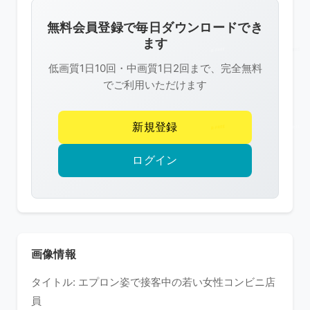
画
像
無料会員登録で毎日ダウンロードでき
は
ます
R-
低画質1日10回・中画質1日2回まで、完全無料
FREE
でご利用いただけます
の
著
新規登録
作
権
ログイン
で
保
護
さ
れ
画像情報
て
タイトル: エプロン姿で接客中の若い女性コンビニ店
い
員
ま