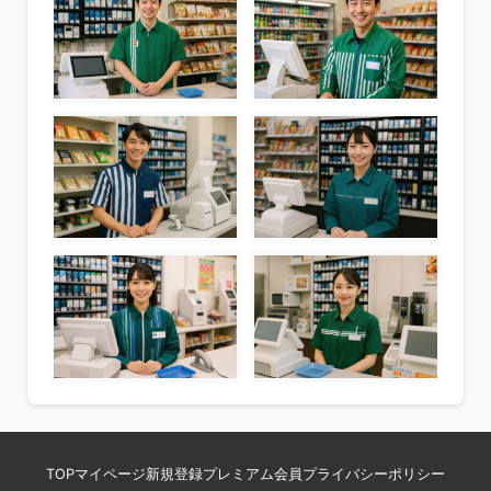
TOP
マイページ
新規登録
プレミアム会員
プライバシーポリシー