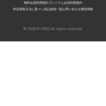
無料会員利用規約
プレミアム会員利用規約
特定商取引法に基づく表記
投稿一覧
お問い合わせ
運営情報
© 2026 R-FREE All rights reserved.