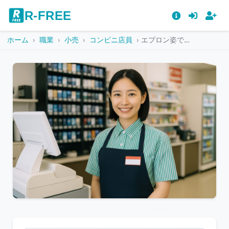
R-FREE
ホーム
職業
小売
コンビニ店員
エプロン姿で接客中の若い女性コンビニ店員
こ
の