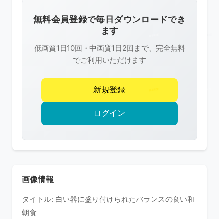
画
像
無料会員登録で毎日ダウンロードでき
は
ます
R-
低画質1日10回・中画質1日2回まで、完全無料
FREE
でご利用いただけます
の
著
新規登録
作
権
ログイン
で
保
護
さ
れ
画像情報
て
タイトル: 白い器に盛り付けられたバランスの良い和
い
朝食
ま