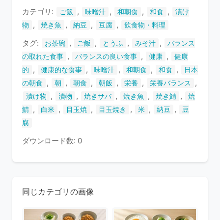
す
カテゴリ:
,
,
,
,
ご飯
味噌汁
和朝食
和食
漬け
,
,
,
,
物
焼き魚
納豆
豆腐
飲食物・料理
タグ:
,
,
,
,
お茶碗
ご飯
とうふ
みそ汁
バランス
,
,
,
の取れた食事
バランスの良い食事
健康
健康
,
,
,
,
,
的
健康的な食事
味噌汁
和朝食
和食
日本
,
,
,
,
,
,
の朝食
朝
朝食
朝飯
栄養
栄養バランス
,
,
,
,
,
漬け物
漬物
焼きサバ
焼き魚
焼き鯖
焼
,
,
,
,
,
,
鯖
白米
目玉焼
目玉焼き
米
納豆
豆
腐
ダウンロード数: 0
同じカテゴリの画像