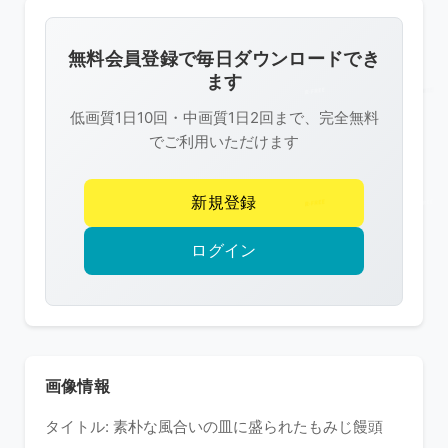
画
像
無料会員登録で毎日ダウンロードでき
は
ます
R-
低画質1日10回・中画質1日2回まで、完全無料
FREE
でご利用いただけます
の
著
新規登録
作
権
ログイン
で
保
護
さ
れ
画像情報
て
タイトル: 素朴な風合いの皿に盛られたもみじ饅頭
い