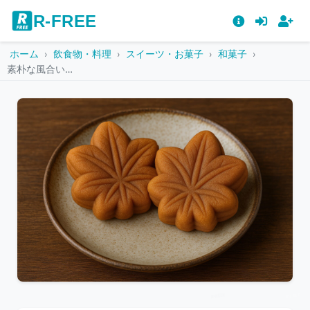
R-FREE
ホーム
飲食物・料理
スイーツ・お菓子
和菓子
素朴な風合いの皿に盛られたもみじ饅頭
こ
の