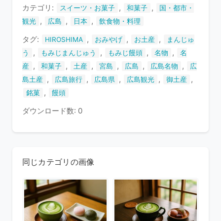
ま
カテゴリ:
,
,
スイーツ・お菓子
和菓子
国・都市・
す
,
,
,
観光
広島
日本
飲食物・料理
タグ:
,
,
,
HIROSHIMA
おみやげ
お土産
まんじゅ
,
,
,
,
う
もみじまんじゅう
もみじ饅頭
名物
名
,
,
,
,
,
,
産
和菓子
土産
宮島
広島
広島名物
広
,
,
,
,
,
島土産
広島旅行
広島県
広島観光
御土産
,
銘菓
饅頭
ダウンロード数: 0
同じカテゴリの画像