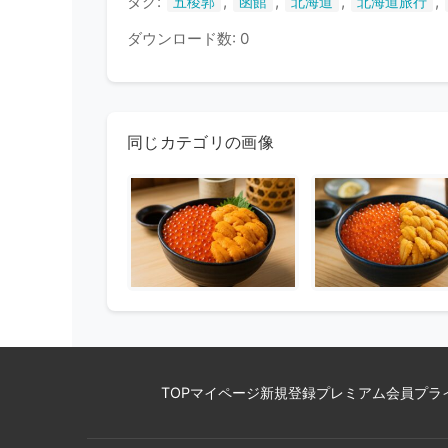
タグ:
,
,
,
,
五稜郭
函館
北海道
北海道旅行
ダウンロード数: 0
同じカテゴリの画像
TOP
マイページ
新規登録
プレミアム会員
プラ