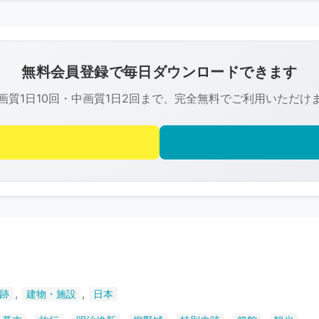
こ
の
画
像
無料会員登録で毎日ダウンロードできます
は
画質1日10回・中画質1日2回まで、完全無料でご利用いただけ
R-
FREE
の
著
作
権
で
保
護
さ
,
,
跡
建物・施設
日本
れ
て