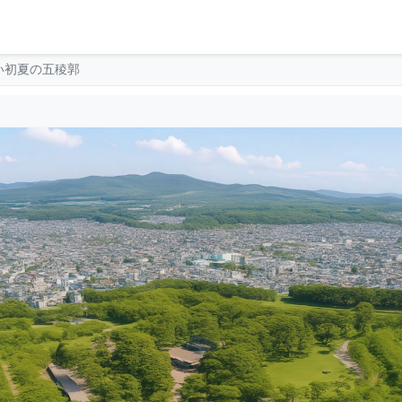
い初夏の五稜郭