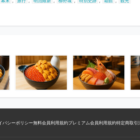
,
,
,
,
,
,
幕末
旅行
明治維新
柳野城
特別史跡
箱館
観光
い
ま
す
イバシーポリシー
無料会員利用規約
プレミアム会員利用規約
特定商取引