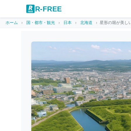
R-FREE
ホーム
国・都市・観光
日本
北海道
星形の堀が美し