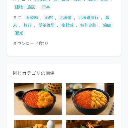
す
,
建物・施設
日本
タグ:
,
,
,
,
五稜郭
函館
北海道
北海道旅行
幕
,
,
,
,
,
,
末
旅行
明治維新
柳野城
特別史跡
箱館
観光
ダウンロード数: 0
同じカテゴリの画像