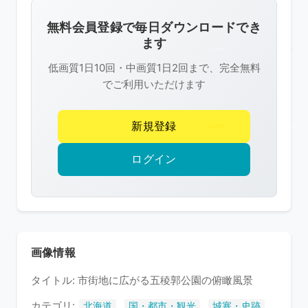
画
像
無料会員登録で毎日ダウンロードでき
は
ます
R-
低画質1日10回・中画質1日2回まで、完全無料
FREE
でご利用いただけます
の
著
新規登録
作
権
ログイン
で
保
護
さ
れ
画像情報
て
タイトル: 市街地に広がる五稜郭公園の俯瞰風景
い
ま
カテゴリ:
,
,
,
北海道
国・都市・観光
城塞・史跡