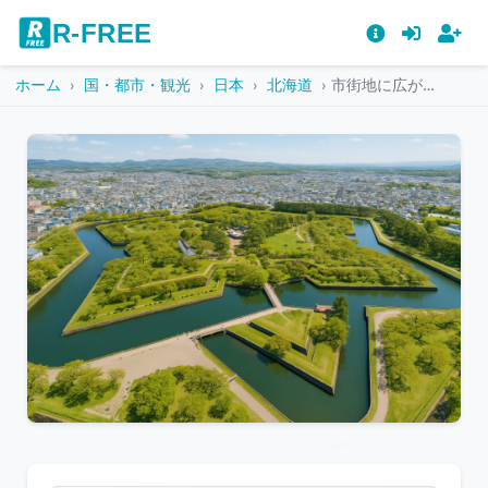
R-FREE
ホーム
国・都市・観光
日本
北海道
市街地に広がる五稜郭公園の俯瞰風景
こ
の