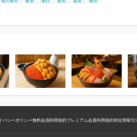
,
,
,
,
,
地方都市
夜景
旅行
観光
遠景
都市
い
ま
す
イバシーポリシー
無料会員利用規約
プレミアム会員利用規約
特定商取引