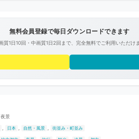
こ
の
画
像
無料会員登録で毎日ダウンロードできます
は
画質1日10回・中画質1日2回まで、完全無料でご利用いただけ
R-
FREE
の
著
作
権
で
保
護
な夜景
さ
,
,
,
日本
自然・風景
街並み・町並み
れ
て