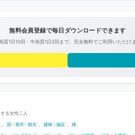
こ
の
画
像
無料会員登録で毎日ダウンロードできます
は
画質1日10回・中画質1日2回まで、完全無料でご利用いただけ
R-
FREE
の
著
作
権
で
保
護
りする女性二人
さ
,
,
,
国・都市・観光
建物・施設
橋
れ
て