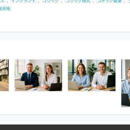
,
,
,
,
,
リス
イングランド
ゴシック
ゴシック様式
ゴチック建築
い
観光地
ま
す