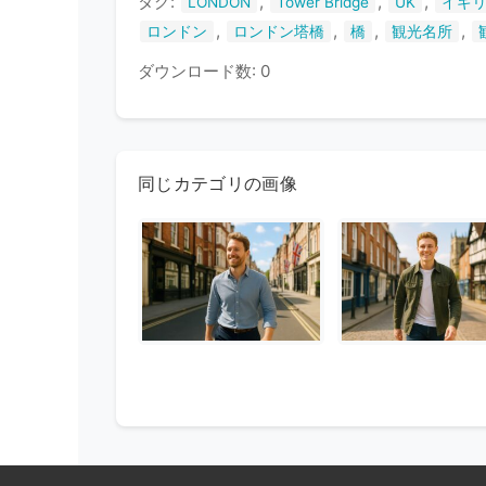
タグ:
,
,
,
LONDON
Tower Bridge
UK
イギ
,
,
,
,
ロンドン
ロンドン塔橋
橋
観光名所
ダウンロード数: 0
同じカテゴリの画像