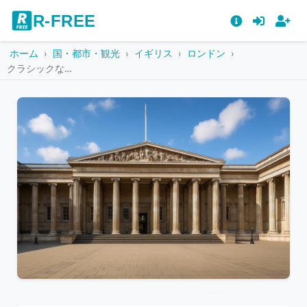
R-FREE
ホーム
国・都市・観光
イギリス
ロンドン
クラシックな柱が並ぶ大英博物館の正面外観
こ
の