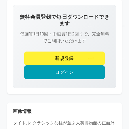
画
像
無料会員登録で毎日ダウンロードでき
は
ます
R-
低画質1日10回・中画質1日2回まで、完全無料
FREE
でご利用いただけます
の
著
新規登録
作
権
ログイン
で
保
護
さ
れ
画像情報
て
タイトル: クラシックな柱が並ぶ大英博物館の正面外
い