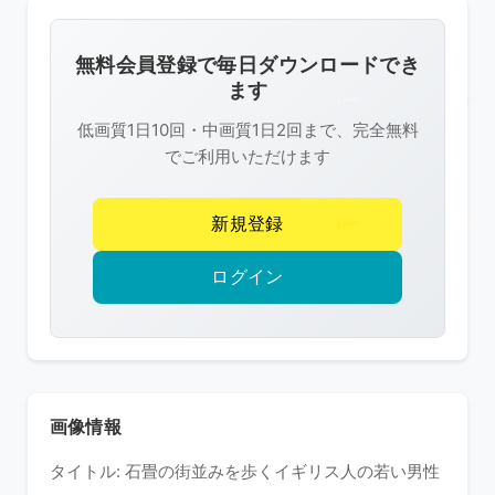
画
像
無料会員登録で毎日ダウンロードでき
は
ます
R-
低画質1日10回・中画質1日2回まで、完全無料
FREE
でご利用いただけます
の
著
新規登録
作
権
ログイン
で
保
護
さ
れ
画像情報
て
タイトル: 石畳の街並みを歩くイギリス人の若い男性
い