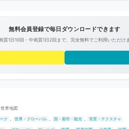
こ
の
画
像
無料会員登録で毎日ダウンロードできます
は
画質1日10回・中画質1日2回まで、完全無料でご利用いただけ
R-
FREE
の
著
作
権
で
保
護
な世界地図
さ
,
,
,
ーク
世界・グローバル
国・都市・観光
背景・テクスチャ
れ
て