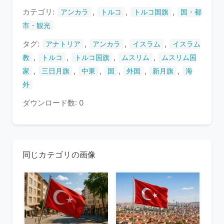
す
カテゴリ:
,
,
,
アンカラ
トルコ
トルコ国旗
国・都
市・観光
タグ:
,
,
,
アナトリア
アンカラ
イスラム
イスラム
,
,
,
,
教
トルコ
トルコ国旗
ムスリム
ムスリム国
,
,
,
,
,
,
家
三日月旗
中東
国
外国
新月旗
海
外
ダウンロード数: 0
同じカテゴリの画像