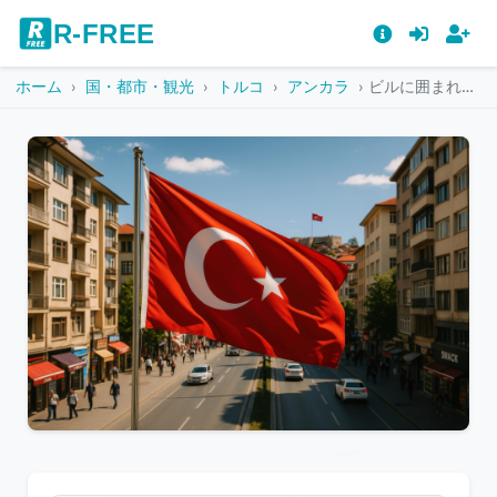
R-FREE
ホーム
国・都市・観光
トルコ
アンカラ
ビルに囲まれた街の通りに掲げられたトルコ国旗
こ
の