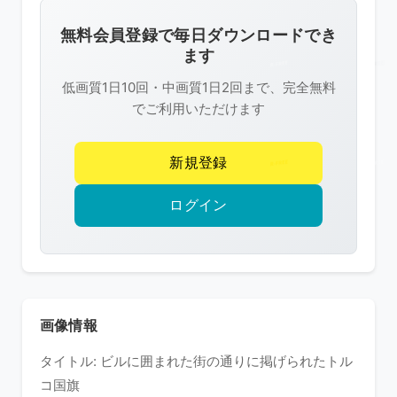
画
像
無料会員登録で毎日ダウンロードでき
は
ます
R-
低画質1日10回・中画質1日2回まで、完全無料
FREE
でご利用いただけます
の
著
新規登録
作
権
ログイン
で
保
護
さ
れ
画像情報
て
タイトル: ビルに囲まれた街の通りに掲げられたトル
い
コ国旗
ま