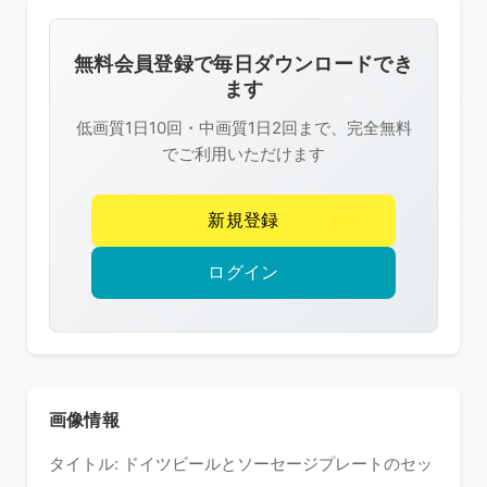
画
像
無料会員登録で毎日ダウンロードでき
は
ます
R-
低画質1日10回・中画質1日2回まで、完全無料
FREE
でご利用いただけます
の
著
新規登録
作
権
ログイン
で
保
護
さ
れ
画像情報
て
タイトル: ドイツビールとソーセージプレートのセッ
い