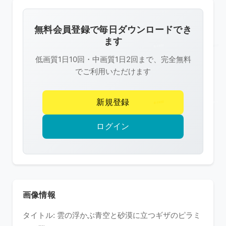
画
像
無料会員登録で毎日ダウンロードでき
は
ます
R-
低画質1日10回・中画質1日2回まで、完全無料
FREE
でご利用いただけます
の
著
新規登録
作
権
ログイン
で
保
護
さ
れ
画像情報
て
タイトル: 雲の浮かぶ青空と砂漠に立つギザのピラミ
い