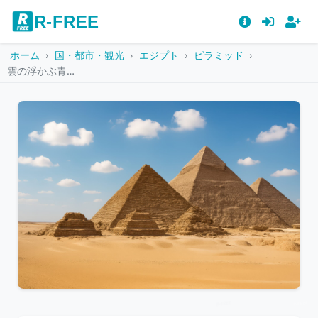
R-FREE
ホーム
国・都市・観光
エジプト
ピラミッド
雲の浮かぶ青空と砂漠に立つギザのピラミッド群
こ
の