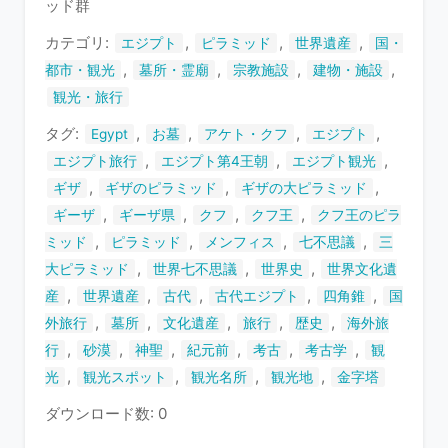
ッド群
ま
す
カテゴリ:
,
,
,
エジプト
ピラミッド
世界遺産
国・
,
,
,
,
都市・観光
墓所・霊廟
宗教施設
建物・施設
観光・旅行
タグ:
,
,
,
,
Egypt
お墓
アケト・クフ
エジプト
,
,
,
エジプト旅行
エジプト第4王朝
エジプト観光
,
,
,
ギザ
ギザのピラミッド
ギザの大ピラミッド
,
,
,
,
ギーザ
ギーザ県
クフ
クフ王
クフ王のピラ
,
,
,
,
ミッド
ピラミッド
メンフィス
七不思議
三
,
,
,
大ピラミッド
世界七不思議
世界史
世界文化遺
,
,
,
,
,
産
世界遺産
古代
古代エジプト
四角錐
国
,
,
,
,
,
外旅行
墓所
文化遺産
旅行
歴史
海外旅
,
,
,
,
,
,
行
砂漠
神聖
紀元前
考古
考古学
観
,
,
,
,
光
観光スポット
観光名所
観光地
金字塔
ダウンロード数: 0