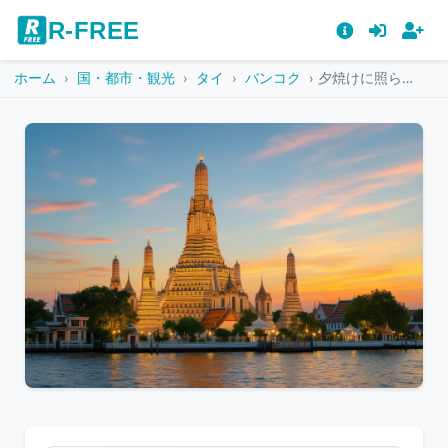
R-FREE
ホーム
国・都市・観光
タイ
バンコク
夕焼けに照らされるライトアップされたワット・アルン
こ
の