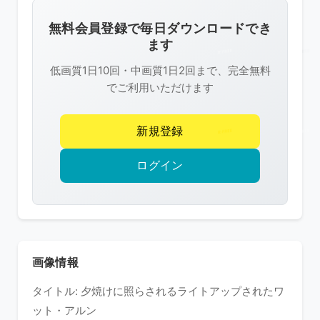
画
像
無料会員登録で毎日ダウンロードでき
は
ます
R-
低画質1日10回・中画質1日2回まで、完全無料
FREE
でご利用いただけます
の
著
新規登録
作
権
ログイン
で
保
護
さ
れ
画像情報
て
タイトル: 夕焼けに照らされるライトアップされたワ
い
ット・アルン
ま