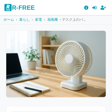
R-FREE
ホーム
暮らし
家電
扇風機
デスク上のパソコンとコンパクトな卓上扇風機
こ
の