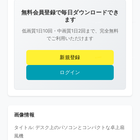
画
像
無料会員登録で毎日ダウンロードでき
は
ます
R-
低画質1日10回・中画質1日2回まで、完全無料
FREE
でご利用いただけます
の
著
新規登録
作
権
ログイン
で
保
護
さ
れ
画像情報
て
タイトル: デスク上のパソコンとコンパクトな卓上扇
い
風機
ま