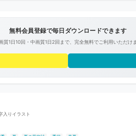
こ
の
画
像
無料会員登録で毎日ダウンロードできます
は
画質1日10回・中画質1日2回まで、完全無料でご利用いただけ
R-
FREE
の
著
作
権
で
保
護
文字入りイラスト
さ
れ
て