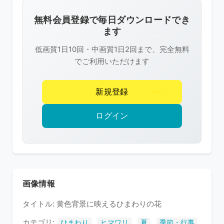
画
像
無料会員登録で毎日ダウンロードでき
は
ます
R-
低画質1日10回・中画質1日2回まで、完全無料
FREE
でご利用いただけます
の
著
新規登録
作
権
ログイン
で
保
護
さ
れ
画像情報
て
タイトル: 黄色背景に映えるひまわりの花
い
ま
カテゴリ:
,
,
,
,
ひまわり
ヒマワリ
夏
季節・行事